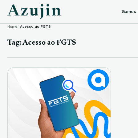
Skip to content
Games
Home
Acesso ao FGTS
Tag:
Acesso ao FGTS