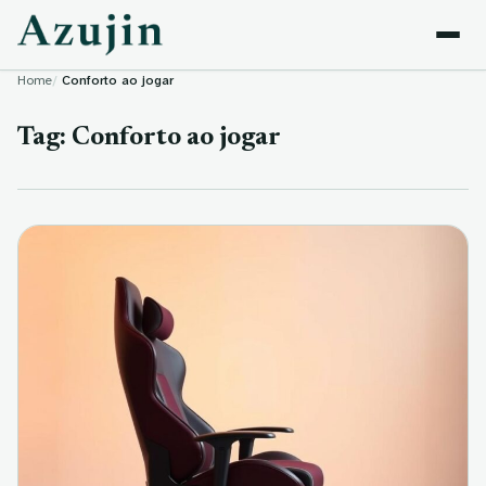
Skip to content
Home
Conforto ao jogar
Tag:
Conforto ao jogar