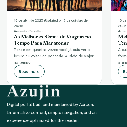
16 de abril de 2025
(Updated on 9 de outubro de
16 de
2025)
2025
Amanda Carvalho
Aman
As Melhores Séries de Viagem no
Mel
Tempo Para Maratonar
Tem
Pense em quantas vezes você já quis ver o
A cu
futuro ou voltar ao passado. A ideia de viajar
form
no tempo…
a an
Read more
R
Digital portal built and maintained by Aureon.
Informative content, simple navigation, and an
experience optimized for the reader.