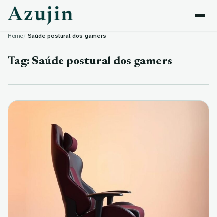
Skip to content
Home
Saúde postural dos gamers
Tag:
Saúde postural dos gamers